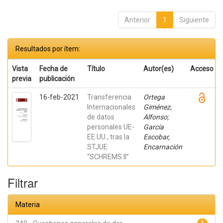
Anterior
1
Siguiente
Resultados por ítem:
Vista
Fecha de
Título
Autor(es)
Acceso
previa
publicación
16-feb-2021
Transferencia
Ortega
Internacionales
Giménez,
de datos
Alfonso;
personales UE-
García
EE.UU., tras la
Escobar,
STJUE
Encarnación
“SCHREMS II”
Filtrar
Materia