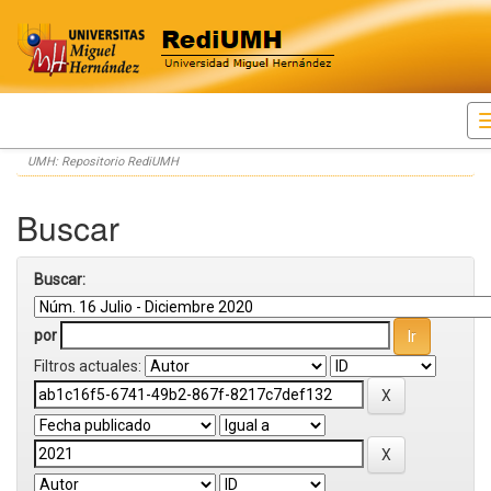
Skip
UMH: Repositorio RediUMH
navigation
Buscar
Buscar:
por
Filtros actuales: