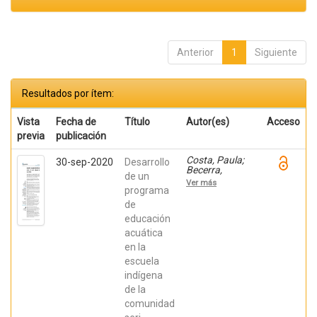
Anterior
1
Siguiente
Resultados por ítem:
Vista
Fecha de
Título
Autor(es)
Acceso
previa
publicación
Costa, Paula;
30-sep-2020
Desarrollo
Becerra,
de un
Viviana;
Ver más
Becerra,
programa
Fabián;
de
González,
educación
Osiris; Ratti,
Carolina;
acuática
Fernández,
en la
Sebastián;
Chaparro
escuela
Manríquez,
indígena
Jesús Antonio;
Hernández
de la
Acevedo, Haide;
comunidad
Santana Meza,