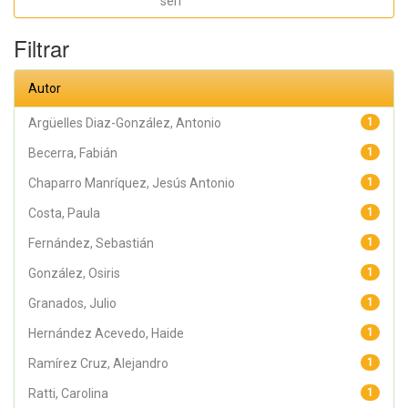
seri
Haide Yoselin;
Ramírez Cruz,
Alejandro;
Filtrar
Pérez,
Raymundo;
Rodríguez
Arellano,
Autor
Eunice;
Granados,
Julio; Argüelles
Argüelles Diaz-González, Antonio
1
Diaz-González,
Antonio;
Becerra, Fabián
1
Álvarez Fariña,
Rafael
Chaparro Manríquez, Jesús Antonio
1
Costa, Paula
1
Fernández, Sebastián
1
González, Osiris
1
Granados, Julio
1
Hernández Acevedo, Haide
1
Ramírez Cruz, Alejandro
1
Ratti, Carolina
1