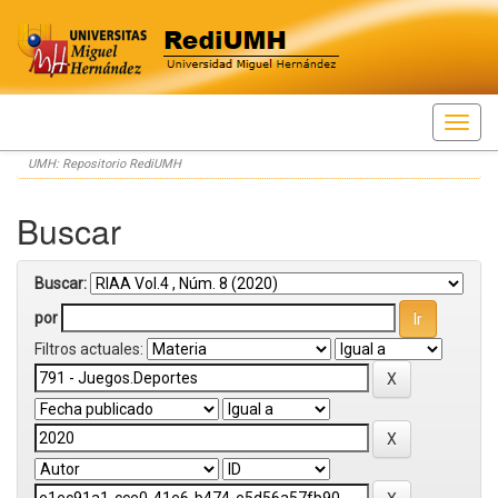
Skip
UMH: Repositorio RediUMH
navigation
Buscar
Buscar:
por
Filtros actuales: