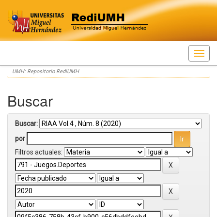
Skip
UMH: Repositorio RediUMH
navigation
Buscar
Buscar:
por
Filtros actuales: