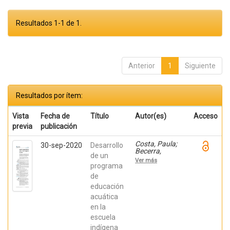
Resultados 1-1 de 1.
Anterior
1
Siguiente
Resultados por ítem:
Vista
Fecha de
Título
Autor(es)
Acceso
previa
publicación
Costa, Paula;
30-sep-2020
Desarrollo
Becerra,
de un
Viviana;
Ver más
Becerra,
programa
Fabián;
de
González,
educación
Osiris; Ratti,
Carolina;
acuática
Fernández,
en la
Sebastián;
Chaparro
escuela
Manríquez,
indígena