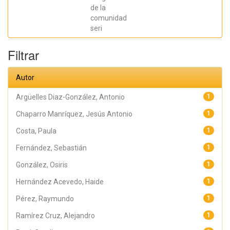
Jesús Antonio;
Hernández
de la
Acevedo, Haide;
comunidad
Santana Meza,
seri
Haide Yoselin;
Ramírez Cruz,
Alejandro;
Filtrar
Pérez,
Raymundo;
Rodríguez
Arellano,
Autor
Eunice;
Granados,
Julio; Argüelles
Argüelles Diaz-González, Antonio
1
Diaz-González,
Antonio;
Chaparro Manríquez, Jesús Antonio
1
Álvarez Fariña,
Rafael
Costa, Paula
1
Fernández, Sebastián
1
González, Osiris
1
Hernández Acevedo, Haide
1
Pérez, Raymundo
1
Ramírez Cruz, Alejandro
1