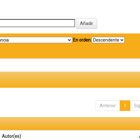
En orden
Anterior
1
Si
Autor(es)