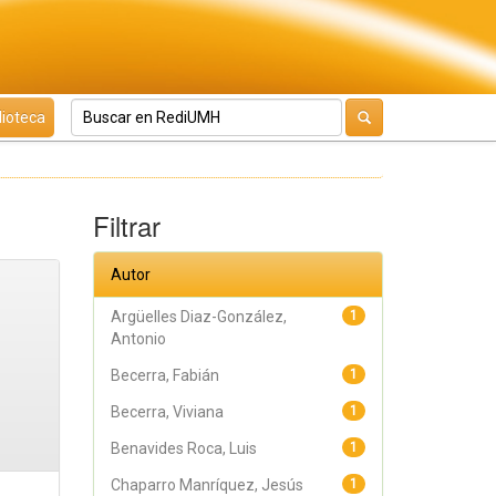
lioteca
Filtrar
Autor
Argüelles Diaz-González,
1
Antonio
Becerra, Fabián
1
Becerra, Viviana
1
Benavides Roca, Luis
1
Chaparro Manríquez, Jesús
1