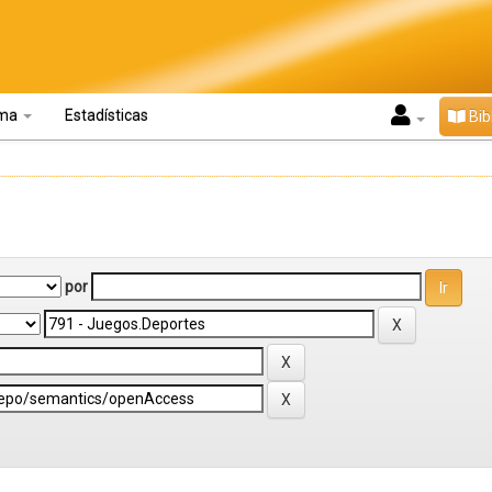
oma
Estadísticas
Bib
por