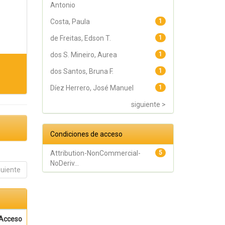
Antonio
Costa, Paula
1
de Freitas, Edson T.
1
dos S. Mineiro, Aurea
1
dos Santos, Bruna F.
1
Díez Herrero, José Manuel
1
siguiente >
Condiciones de acceso
Attribution-NonCommercial-
5
NoDeriv...
guiente
Acceso