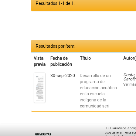
Resultados 1-1 de 1.
Resultados por ítem:
Vista
Fecha de
Título
Autor(
previa
publicación
Costa, 
30-sep-2020
Desarrollo de un
Caroli
programa de
Hernán
Ver má
Alejan
educación acuática
Argüel
en la escuela
indígena de la
comunidad seri
El usuario tiene la obl
usos generalmente acep