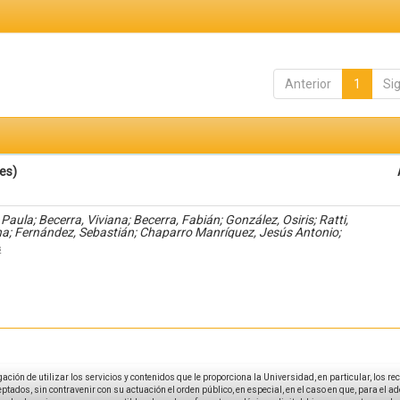
Anterior
1
Si
es)
Paula; Becerra, Viviana; Becerra, Fabián; González, Osiris; Ratti,
na; Fernández, Sebastián; Chaparro Manríquez, Jesús Antonio;
dez Acevedo, Haide; Santana Meza, Haide Yoselin; Ramírez Cruz,
s
dro; Pérez, Raymundo; Rodríguez Arellano, Eunice; Granados, Julio;
les Diaz-González, Antonio; Álvarez Fariña, Rafael
igación de utilizar los servicios y contenidos que le proporciona la Universidad, en particular, los r
tados, sin contravenir con su actuación el orden público, en especial, en el caso en que, para el a