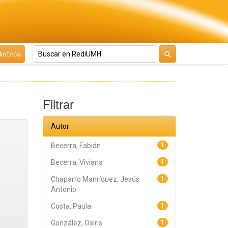
lioteca
Filtrar
Autor
Becerra, Fabián
1
Becerra, Viviana
1
Chaparro Manríquez, Jesús
1
Antonio
Costa, Paula
1
González, Osiris
1