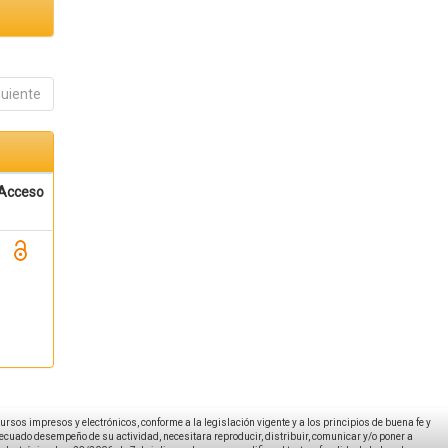
guiente
Acceso
ecursos impresos y electrónicos, conforme a la legislación vigente y a los principios de buena fe y
decuado desempeño de su actividad, necesitara reproducir, distribuir, comunicar y/o poner a