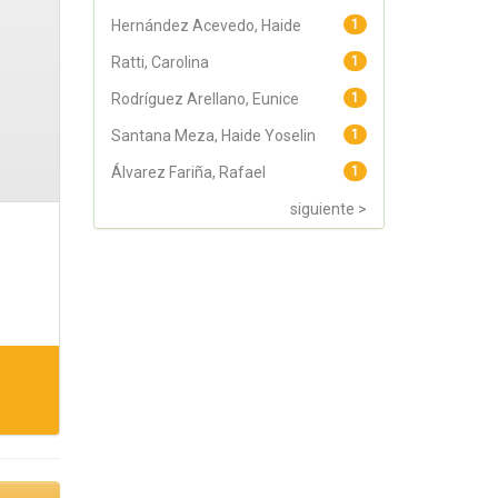
Hernández Acevedo, Haide
1
Ratti, Carolina
1
Rodríguez Arellano, Eunice
1
Santana Meza, Haide Yoselin
1
Álvarez Fariña, Rafael
1
siguiente >