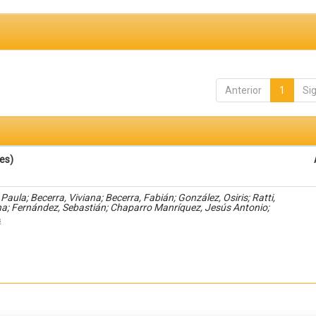
Anterior
1
Si
es)
Paula; Becerra, Viviana; Becerra, Fabián; González, Osiris; Ratti,
na; Fernández, Sebastián; Chaparro Manríquez, Jesús Antonio;
dez Acevedo, Haide; Santana Meza, Haide Yoselin; Ramírez Cruz,
s
dro; Pérez, Raymundo; Rodríguez Arellano, Eunice; Granados, Julio;
les Diaz-González, Antonio; Álvarez Fariña, Rafael