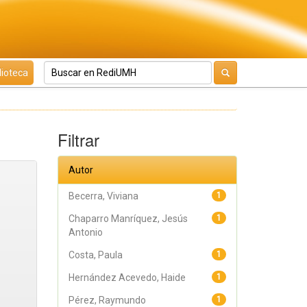
lioteca
Filtrar
Autor
Becerra, Viviana
1
Chaparro Manríquez, Jesús
1
Antonio
Costa, Paula
1
Hernández Acevedo, Haide
1
Pérez, Raymundo
1