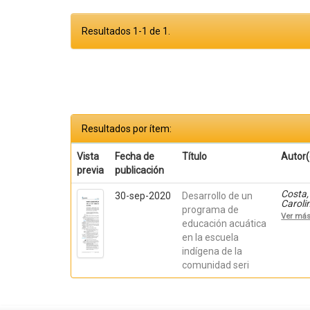
Resultados 1-1 de 1.
Resultados por ítem:
Vista
Fecha de
Título
Autor(
previa
publicación
Costa, 
30-sep-2020
Desarrollo de un
Caroli
programa de
Hernán
Ver má
Alejan
educación acuática
Argüel
en la escuela
indígena de la
comunidad seri