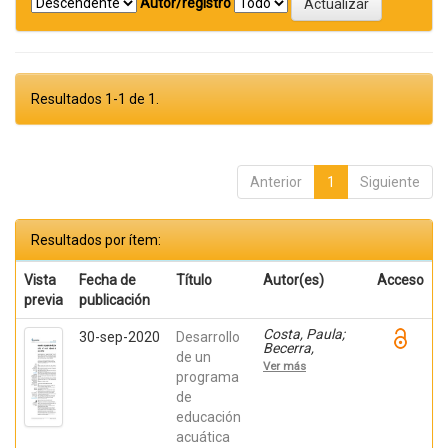
Autor/registro
Resultados 1-1 de 1.
Anterior
1
Siguiente
Resultados por ítem:
Vista
Fecha de
Título
Autor(es)
Acceso
previa
publicación
Costa, Paula;
30-sep-2020
Desarrollo
Becerra,
de un
Viviana;
Ver más
Becerra,
programa
Fabián;
de
González,
educación
Osiris; Ratti,
Carolina;
acuática
Fernández,