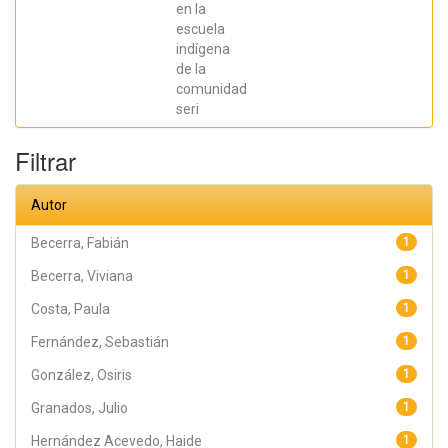
en la
Sebastián;
Chaparro
escuela
Manríquez,
indígena
Jesús Antonio;
Hernández
de la
Acevedo, Haide;
comunidad
Santana Meza,
seri
Haide Yoselin;
Ramírez Cruz,
Alejandro;
Filtrar
Pérez,
Raymundo;
Rodríguez
Arellano,
Autor
Eunice;
Granados,
Julio; Argüelles
Becerra, Fabián
1
Diaz-González,
Antonio;
Becerra, Viviana
1
Álvarez Fariña,
Rafael
Costa, Paula
1
Fernández, Sebastián
1
González, Osiris
1
Granados, Julio
1
Hernández Acevedo, Haide
1