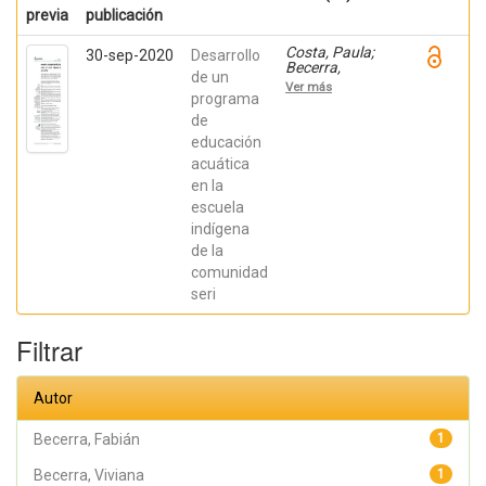
previa
publicación
Costa, Paula;
30-sep-2020
Desarrollo
Becerra,
de un
Viviana;
Ver más
Becerra,
programa
Fabián;
de
González,
educación
Osiris; Ratti,
Carolina;
acuática
Fernández,
en la
Sebastián;
Chaparro
escuela
Manríquez,
indígena
Jesús Antonio;
Hernández
de la
Acevedo, Haide;
comunidad
Santana Meza,
seri
Haide Yoselin;
Ramírez Cruz,
Alejandro;
Filtrar
Pérez,
Raymundo;
Rodríguez
Arellano,
Autor
Eunice;
Granados,
Julio; Argüelles
Becerra, Fabián
1
Diaz-González,
Antonio;
Becerra, Viviana
1
Álvarez Fariña,