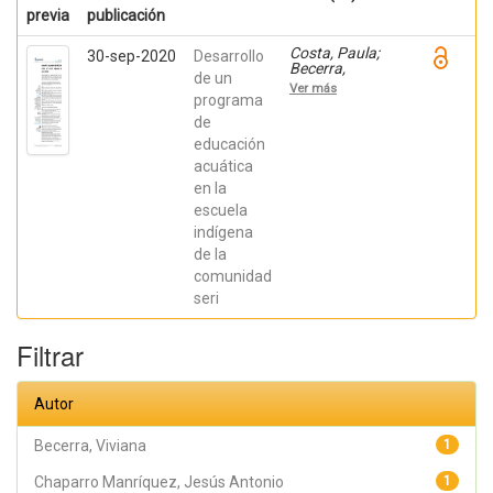
previa
publicación
Costa, Paula;
30-sep-2020
Desarrollo
Becerra,
de un
Viviana;
Ver más
Becerra,
programa
Fabián;
de
González,
educación
Osiris; Ratti,
Carolina;
acuática
Fernández,
en la
Sebastián;
Chaparro
escuela
Manríquez,
indígena
Jesús Antonio;
Hernández
de la
Acevedo, Haide;
comunidad
Santana Meza,
seri
Haide Yoselin;
Ramírez Cruz,
Alejandro;
Filtrar
Pérez,
Raymundo;
Rodríguez
Arellano,
Autor
Eunice;
Granados,
Julio; Argüelles
Becerra, Viviana
1
Diaz-González,
Antonio;
Chaparro Manríquez, Jesús Antonio
1
Álvarez Fariña,