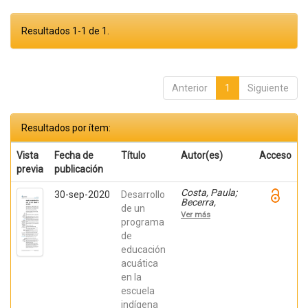
Resultados 1-1 de 1.
Anterior
1
Siguiente
Resultados por ítem:
Vista
Fecha de
Título
Autor(es)
Acceso
previa
publicación
Costa, Paula;
30-sep-2020
Desarrollo
Becerra,
de un
Viviana;
Ver más
Becerra,
programa
Fabián;
de
González,
educación
Osiris; Ratti,
Carolina;
acuática
Fernández,
en la
Sebastián;
Chaparro
escuela
Manríquez,
indígena