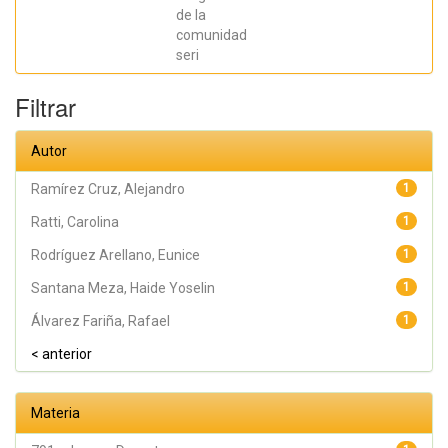
Jesús Antonio;
Hernández
de la
Acevedo, Haide;
comunidad
Santana Meza,
seri
Haide Yoselin;
Ramírez Cruz,
Alejandro;
Filtrar
Pérez,
Raymundo;
Rodríguez
Arellano,
Autor
Eunice;
Granados,
Julio; Argüelles
Ramírez Cruz, Alejandro
1
Diaz-González,
Antonio;
Ratti, Carolina
1
Álvarez Fariña,
Rafael
Rodríguez Arellano, Eunice
1
Santana Meza, Haide Yoselin
1
Álvarez Fariña, Rafael
1
< anterior
Materia