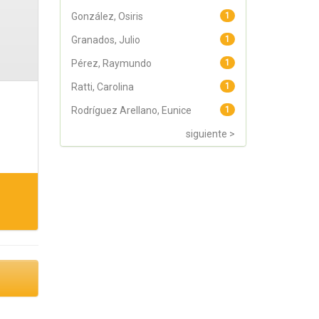
González, Osiris
1
Granados, Julio
1
Pérez, Raymundo
1
Ratti, Carolina
1
Rodríguez Arellano, Eunice
1
siguiente >