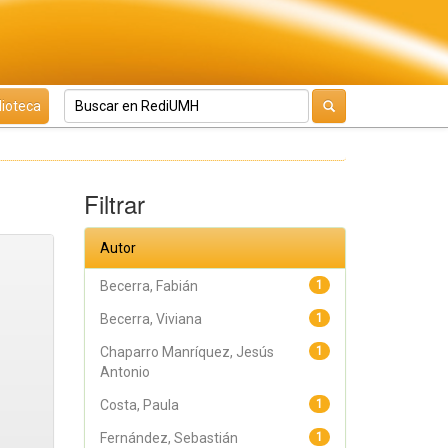
lioteca
Filtrar
Autor
Becerra, Fabián
1
Becerra, Viviana
1
Chaparro Manríquez, Jesús
1
Antonio
Costa, Paula
1
Fernández, Sebastián
1