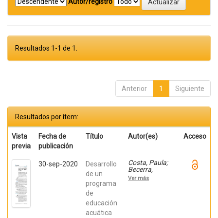
Autor/registro
Resultados 1-1 de 1.
Anterior
1
Siguiente
Resultados por ítem:
Vista
Fecha de
Título
Autor(es)
Acceso
previa
publicación
Costa, Paula;
30-sep-2020
Desarrollo
Becerra,
de un
Viviana;
Ver más
Becerra,
programa
Fabián;
de
González,
educación
Osiris; Ratti,
Carolina;
acuática
Fernández,