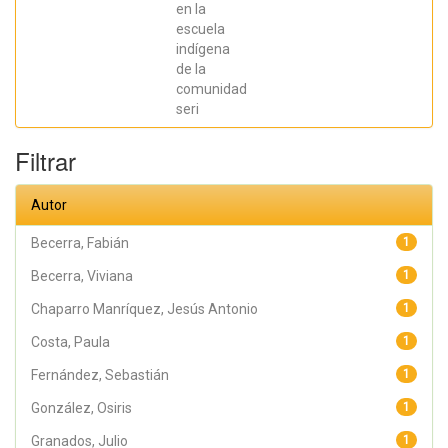
en la
Sebastián;
Chaparro
escuela
Manríquez,
indígena
Jesús Antonio;
Hernández
de la
Acevedo, Haide;
comunidad
Santana Meza,
seri
Haide Yoselin;
Ramírez Cruz,
Alejandro;
Filtrar
Pérez,
Raymundo;
Rodríguez
Arellano,
Autor
Eunice;
Granados,
Julio; Argüelles
Becerra, Fabián
1
Diaz-González,
Antonio;
Becerra, Viviana
1
Álvarez Fariña,
Rafael
Chaparro Manríquez, Jesús Antonio
1
Costa, Paula
1
Fernández, Sebastián
1
González, Osiris
1
Granados, Julio
1