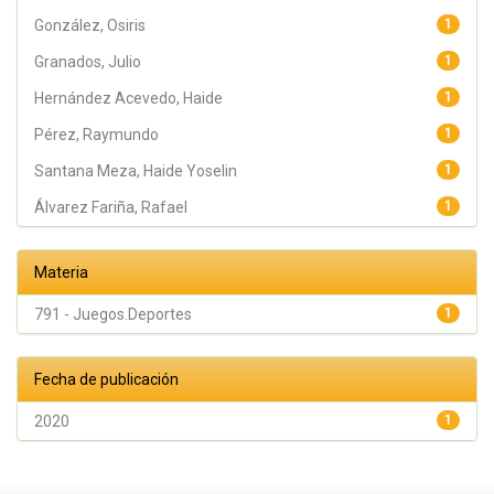
Rafael
González, Osiris
1
Granados, Julio
1
Hernández Acevedo, Haide
1
Pérez, Raymundo
1
Santana Meza, Haide Yoselin
1
Álvarez Fariña, Rafael
1
Materia
791 - Juegos.Deportes
1
Fecha de publicación
2020
1