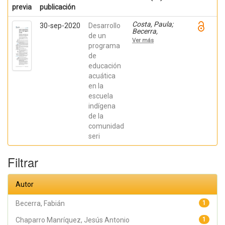
previa
publicación
Costa, Paula;
30-sep-2020
Desarrollo
Becerra,
de un
Viviana;
Ver más
Becerra,
programa
Fabián;
de
González,
educación
Osiris; Ratti,
Carolina;
acuática
Fernández,
en la
Sebastián;
Chaparro
escuela
Manríquez,
indígena
Jesús Antonio;
Hernández
de la
Acevedo, Haide;
comunidad
Santana Meza,
seri
Haide Yoselin;
Ramírez Cruz,
Alejandro;
Filtrar
Pérez,
Raymundo;
Rodríguez
Arellano,
Autor
Eunice;
Granados,
Julio; Argüelles
Becerra, Fabián
1
Diaz-González,
Antonio;
Chaparro Manríquez, Jesús Antonio
1
Álvarez Fariña,