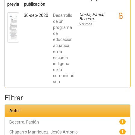
previa
publicación
Costa, Paula;
30-sep-2020
Desarrollo
Becerra,
de un
Viviana;
Ver más
Becerra,
programa
Fabián;
de
González,
educación
Osiris; Ratti,
Carolina;
acuática
Fernández,
en la
Sebastián;
Chaparro
escuela
Manríquez,
indígena
Jesús Antonio;
Hernández
de la
Acevedo, Haide;
comunidad
Santana Meza,
seri
Haide Yoselin;
Ramírez Cruz,
Alejandro;
Filtrar
Pérez,
Raymundo;
Rodríguez
Arellano,
Autor
Eunice;
Granados,
Julio; Argüelles
Becerra, Fabián
1
Diaz-González,
Antonio;
Chaparro Manríquez, Jesús Antonio
1
Álvarez Fariña,