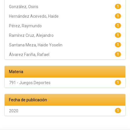
Rafael
González, Osiris
1
Hernández Acevedo, Haide
1
Pérez, Raymundo
1
Ramírez Cruz, Alejandro
1
Santana Meza, Haide Yoselin
1
Álvarez Fariña, Rafael
1
Materia
791 - Juegos.Deportes
1
Fecha de publicación
2020
1