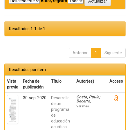
Autor/registro
Resultados 1-1 de 1.
Anterior
1
Siguiente
Resultados por ítem:
Vista
Fecha de
Título
Autor(es)
Acceso
previa
publicación
Costa, Paula;
30-sep-2020
Desarrollo
Becerra,
de un
Viviana;
Ver más
Becerra,
programa
Fabián;
de
González,
educación
Osiris; Ratti,
Carolina;
acuática
Fernández,