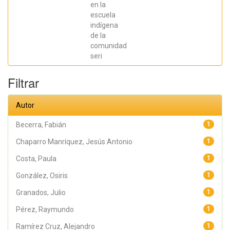
en la
Sebastián;
Chaparro
escuela
Manríquez,
indígena
Jesús Antonio;
Hernández
de la
Acevedo, Haide;
comunidad
Santana Meza,
seri
Haide Yoselin;
Ramírez Cruz,
Alejandro;
Filtrar
Pérez,
Raymundo;
Rodríguez
Arellano,
Autor
Eunice;
Granados,
Julio; Argüelles
Becerra, Fabián
1
Diaz-González,
Antonio;
Chaparro Manríquez, Jesús Antonio
1
Álvarez Fariña,
Rafael
Costa, Paula
1
González, Osiris
1
Granados, Julio
1
Pérez, Raymundo
1
Ramírez Cruz, Alejandro
1