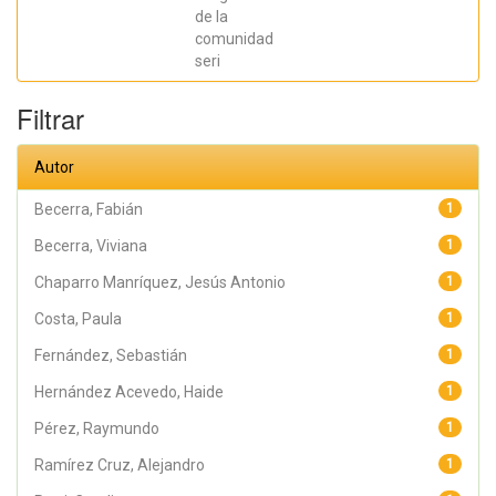
Jesús Antonio;
Hernández
de la
Acevedo, Haide;
comunidad
Santana Meza,
seri
Haide Yoselin;
Ramírez Cruz,
Alejandro;
Filtrar
Pérez,
Raymundo;
Rodríguez
Arellano,
Autor
Eunice;
Granados,
Julio; Argüelles
Becerra, Fabián
1
Diaz-González,
Antonio;
Becerra, Viviana
1
Álvarez Fariña,
Rafael
Chaparro Manríquez, Jesús Antonio
1
Costa, Paula
1
Fernández, Sebastián
1
Hernández Acevedo, Haide
1
Pérez, Raymundo
1
Ramírez Cruz, Alejandro
1