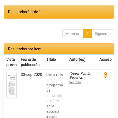
Resultados 1-1 de 1.
Anterior
1
Siguiente
Resultados por ítem:
Vista
Fecha de
Título
Autor(es)
Acceso
previa
publicación
Costa, Paula;
30-sep-2020
Desarrollo
Becerra,
de un
Viviana;
Ver más
Becerra,
programa
Fabián;
de
González,
educación
Osiris; Ratti,
Carolina;
acuática
Fernández,
en la
Sebastián;
Chaparro
escuela
Manríquez,
indígena