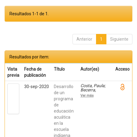
Resultados 1-1 de 1.
Anterior
1
Siguiente
Resultados por ítem:
Vista
Fecha de
Título
Autor(es)
Acceso
previa
publicación
Costa, Paula;
30-sep-2020
Desarrollo
Becerra,
de un
Viviana;
Ver más
Becerra,
programa
Fabián;
de
González,
educación
Osiris; Ratti,
Carolina;
acuática
Fernández,
en la
Sebastián;
Chaparro
escuela
Manríquez,
indígena