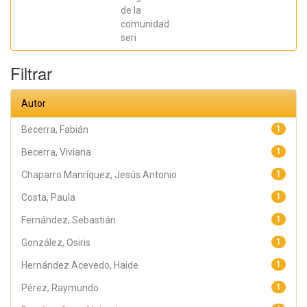
Jesús Antonio;
Hernández
de la
Acevedo, Haide;
comunidad
Santana Meza,
seri
Haide Yoselin;
Ramírez Cruz,
Alejandro;
Filtrar
Pérez,
Raymundo;
Rodríguez
Arellano,
Autor
Eunice;
Granados,
Julio; Argüelles
Becerra, Fabián
1
Diaz-González,
Antonio;
Becerra, Viviana
1
Álvarez Fariña,
Rafael
Chaparro Manríquez, Jesús Antonio
1
Costa, Paula
1
Fernández, Sebastián
1
González, Osiris
1
Hernández Acevedo, Haide
1
Pérez, Raymundo
1