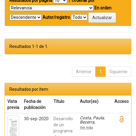
Resultados por página
|
Ordenar por
En orden
Autor/registro
Resultados 1-1 de 1.
Anterior
1
Siguiente
Resultados por ítem:
Vista
Fecha de
Título
Autor(es)
Acceso
previa
publicación
Costa, Paula;
30-sep-2020
Desarrollo
Becerra,
de un
Viviana;
Ver más
Becerra,
programa
Fabián;