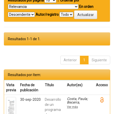
Resultados por página
|
Ordenar por
En orden
Autor/registro
Resultados 1-1 de 1.
Anterior
1
Siguiente
Resultados por ítem:
Vista
Fecha de
Título
Autor(es)
Acceso
previa
publicación
Costa, Paula;
30-sep-2020
Desarrollo
Becerra,
de un
Viviana;
Ver más
Becerra,
programa
Fabián;