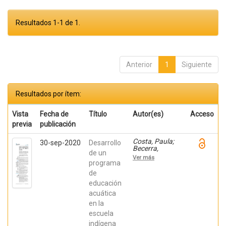
Resultados 1-1 de 1.
Anterior
1
Siguiente
Resultados por ítem:
Vista
Fecha de
Título
Autor(es)
Acceso
previa
publicación
Costa, Paula;
30-sep-2020
Desarrollo
Becerra,
de un
Viviana;
Ver más
Becerra,
programa
Fabián;
de
González,
educación
Osiris; Ratti,
Carolina;
acuática
Fernández,
en la
Sebastián;
Chaparro
escuela
Manríquez,
indígena