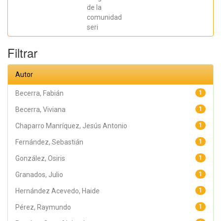
Jesús Antonio;
Hernández
de la
Acevedo, Haide;
comunidad
Santana Meza,
seri
Haide Yoselin;
Ramírez Cruz,
Alejandro;
Filtrar
Pérez,
Raymundo;
Rodríguez
Arellano,
Autor
Eunice;
Granados,
Julio; Argüelles
Becerra, Fabián
1
Diaz-González,
Antonio;
Becerra, Viviana
1
Álvarez Fariña,
Rafael
Chaparro Manríquez, Jesús Antonio
1
Fernández, Sebastián
1
González, Osiris
1
Granados, Julio
1
Hernández Acevedo, Haide
1
Pérez, Raymundo
1