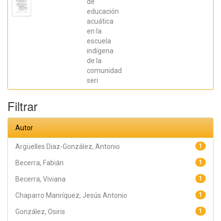
de
González,
educación
Osiris; Ratti,
Carolina;
acuática
Fernández,
en la
Sebastián;
Chaparro
escuela
Manríquez,
indígena
Jesús Antonio;
Hernández
de la
Acevedo, Haide;
comunidad
Santana Meza,
seri
Haide Yoselin;
Ramírez Cruz,
Alejandro;
Filtrar
Pérez,
Raymundo;
Rodríguez
Arellano,
Autor
Eunice;
Granados,
Julio; Argüelles
Argüelles Diaz-González, Antonio
1
Diaz-González,
Antonio;
Becerra, Fabián
1
Álvarez Fariña,
Rafael
Becerra, Viviana
1
Chaparro Manríquez, Jesús Antonio
1
González, Osiris
1