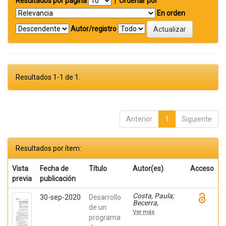
Resultados por página
|
Ordenar por
En orden
Autor/registro
Resultados 1-1 de 1.
Anterior
1
Siguiente
Resultados por ítem:
Vista
Fecha de
Título
Autor(es)
Acceso
previa
publicación
Costa, Paula;
30-sep-2020
Desarrollo
Becerra,
de un
Viviana;
Ver más
Becerra,
programa
Fabián;