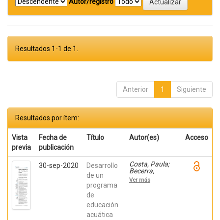
Autor/registro
Resultados 1-1 de 1.
Anterior
1
Siguiente
Resultados por ítem:
Vista
Fecha de
Título
Autor(es)
Acceso
previa
publicación
Costa, Paula;
30-sep-2020
Desarrollo
Becerra,
de un
Viviana;
Ver más
Becerra,
programa
Fabián;
de
González,
educación
Osiris; Ratti,
Carolina;
acuática
Fernández,