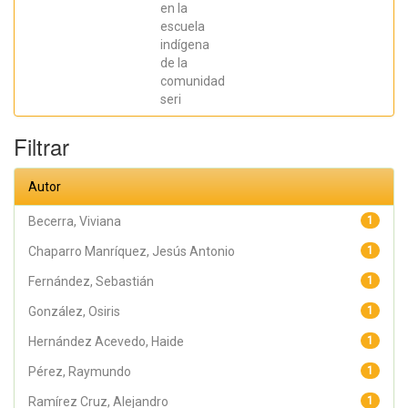
en la
Sebastián;
Chaparro
escuela
Manríquez,
indígena
Jesús Antonio;
Hernández
de la
Acevedo, Haide;
comunidad
Santana Meza,
seri
Haide Yoselin;
Ramírez Cruz,
Alejandro;
Filtrar
Pérez,
Raymundo;
Rodríguez
Arellano,
Autor
Eunice;
Granados,
Julio; Argüelles
Becerra, Viviana
1
Diaz-González,
Antonio;
Chaparro Manríquez, Jesús Antonio
1
Álvarez Fariña,
Rafael
Fernández, Sebastián
1
González, Osiris
1
Hernández Acevedo, Haide
1
Pérez, Raymundo
1
Ramírez Cruz, Alejandro
1