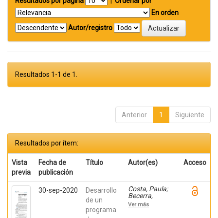
Resultados por página
|
Ordenar por
En orden
Autor/registro
Resultados 1-1 de 1.
Anterior
1
Siguiente
Resultados por ítem:
Vista
Fecha de
Título
Autor(es)
Acceso
previa
publicación
Costa, Paula;
30-sep-2020
Desarrollo
Becerra,
de un
Viviana;
Ver más
Becerra,
programa
Fabián;