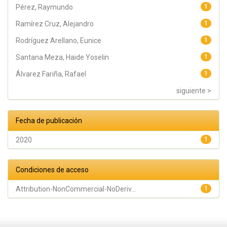
Pérez, Raymundo
1
Ramírez Cruz, Alejandro
1
Rodríguez Arellano, Eunice
1
Santana Meza, Haide Yoselin
1
Álvarez Fariña, Rafael
1
siguiente >
Fecha de publicación
2020
1
Condiciones de acceso
Attribution-NonCommercial-NoDeriv...
1