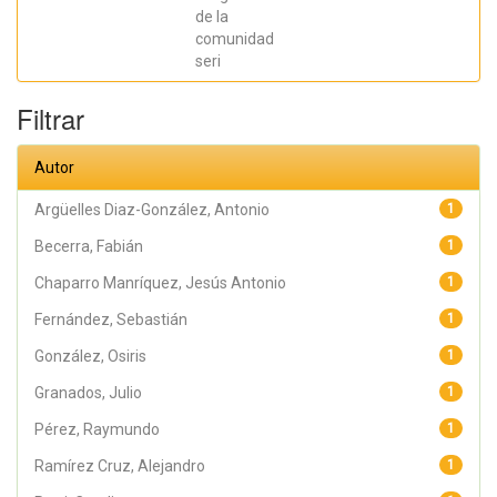
Jesús Antonio;
Hernández
de la
Acevedo, Haide;
comunidad
Santana Meza,
seri
Haide Yoselin;
Ramírez Cruz,
Alejandro;
Filtrar
Pérez,
Raymundo;
Rodríguez
Arellano,
Autor
Eunice;
Granados,
Julio; Argüelles
Argüelles Diaz-González, Antonio
1
Diaz-González,
Antonio;
Becerra, Fabián
1
Álvarez Fariña,
Rafael
Chaparro Manríquez, Jesús Antonio
1
Fernández, Sebastián
1
González, Osiris
1
Granados, Julio
1
Pérez, Raymundo
1
Ramírez Cruz, Alejandro
1