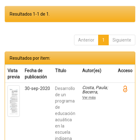
Resultados 1-1 de 1.
Anterior
1
Siguiente
Resultados por ítem:
Vista
Fecha de
Título
Autor(es)
Acceso
previa
publicación
Costa, Paula;
30-sep-2020
Desarrollo
Becerra,
de un
Viviana;
Ver más
Becerra,
programa
Fabián;
de
González,
educación
Osiris; Ratti,
Carolina;
acuática
Fernández,
en la
Sebastián;
Chaparro
escuela
Manríquez,
indígena