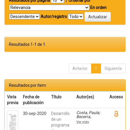
Resultados por página
|
Ordenar por
En orden
Autor/registro
Resultados 1-1 de 1.
Anterior
1
Siguiente
Resultados por ítem:
Vista
Fecha de
Título
Autor(es)
Acceso
previa
publicación
Costa, Paula;
30-sep-2020
Desarrollo
Becerra,
de un
Viviana;
Ver más
Becerra,
programa
Fabián;