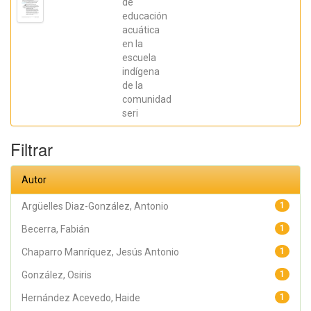
de
González,
educación
Osiris; Ratti,
Carolina;
acuática
Fernández,
en la
Sebastián;
Chaparro
escuela
Manríquez,
indígena
Jesús Antonio;
Hernández
de la
Acevedo, Haide;
comunidad
Santana Meza,
seri
Haide Yoselin;
Ramírez Cruz,
Alejandro;
Filtrar
Pérez,
Raymundo;
Rodríguez
Arellano,
Autor
Eunice;
Granados,
Julio; Argüelles
Argüelles Diaz-González, Antonio
1
Diaz-González,
Antonio;
Becerra, Fabián
1
Álvarez Fariña,
Rafael
Chaparro Manríquez, Jesús Antonio
1
González, Osiris
1
Hernández Acevedo, Haide
1