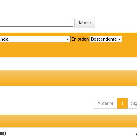
En orden
Anterior
1
Si
es)