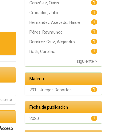
González, Osiris
1
Granados, Julio
1
Hernández Acevedo, Haide
1
Pérez, Raymundo
1
Ramírez Cruz, Alejandro
1
Ratti, Carolina
1
siguiente >
Materia
791 - Juegos.Deportes
1
guiente
Fecha de publicación
2020
1
Acceso