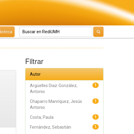
lioteca
Filtrar
Autor
Argüelles Diaz-González,
1
Antonio
Chaparro Manríquez, Jesús
1
Antonio
Costa, Paula
1
Fernández, Sebastián
1