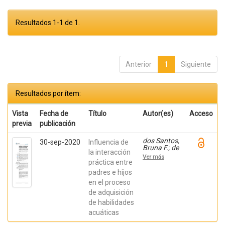
Resultados 1-1 de 1.
Anterior
1
Siguiente
Resultados por ítem:
Vista
Fecha de
Título
Autor(es)
Acceso
previa
publicación
dos Santos,
30-sep-2020
Influencia de
Bruna F.; de
la interacción
Freitas,
Ver más
Edson T.;
práctica entre
dos S.
padres e hijos
Mineiro,
en el proceso
Aurea;
Madureira,
de adquisición
Fabrício
de habilidades
acuáticas