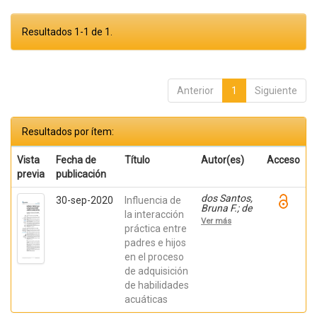
Resultados 1-1 de 1.
Anterior
1
Siguiente
Resultados por ítem:
Vista
Fecha de
Título
Autor(es)
Acceso
previa
publicación
dos Santos,
30-sep-2020
Influencia de
Bruna F.; de
la interacción
Freitas,
Ver más
Edson T.;
práctica entre
dos S.
padres e hijos
Mineiro,
en el proceso
Aurea;
Madureira,
de adquisición
Fabrício
de habilidades
acuáticas