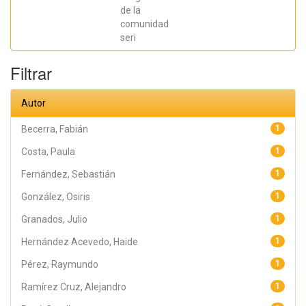
Jesús Antonio;
Hernández
de la
Acevedo, Haide;
comunidad
Santana Meza,
seri
Haide Yoselin;
Ramírez Cruz,
Alejandro;
Filtrar
Pérez,
Raymundo;
Rodríguez
Arellano,
Autor
Eunice;
Granados,
Julio; Argüelles
Becerra, Fabián
1
Diaz-González,
Antonio;
Costa, Paula
1
Álvarez Fariña,
Rafael
Fernández, Sebastián
1
González, Osiris
1
Granados, Julio
1
Hernández Acevedo, Haide
1
Pérez, Raymundo
1
Ramírez Cruz, Alejandro
1