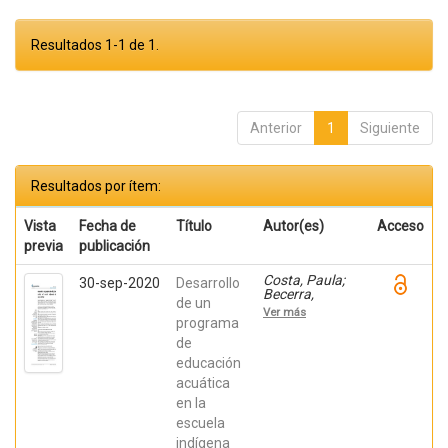
Resultados 1-1 de 1.
Anterior
1
Siguiente
Resultados por ítem:
Vista
Fecha de
Título
Autor(es)
Acceso
previa
publicación
Costa, Paula;
30-sep-2020
Desarrollo
Becerra,
de un
Viviana;
Ver más
Becerra,
programa
Fabián;
de
González,
educación
Osiris; Ratti,
Carolina;
acuática
Fernández,
en la
Sebastián;
Chaparro
escuela
Manríquez,
indígena