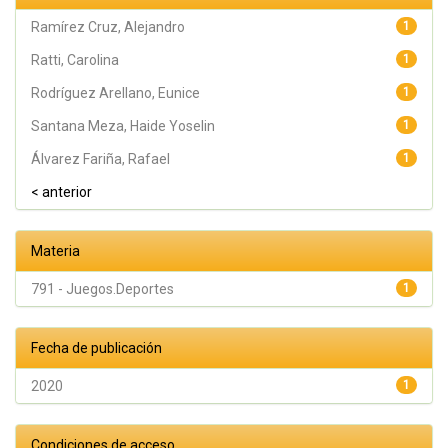
Granados,
Julio; Argüelles
Ramírez Cruz, Alejandro
1
Diaz-González,
Antonio;
Ratti, Carolina
1
Álvarez Fariña,
Rafael
Rodríguez Arellano, Eunice
1
Santana Meza, Haide Yoselin
1
Álvarez Fariña, Rafael
1
< anterior
Materia
791 - Juegos.Deportes
1
Fecha de publicación
2020
1
Condiciones de acceso