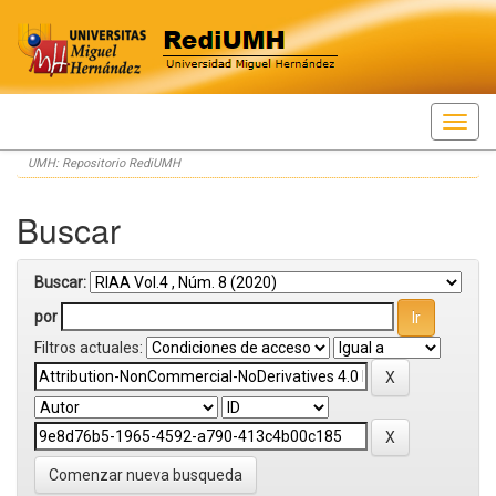
Skip
UMH: Repositorio RediUMH
navigation
Buscar
Buscar:
por
Filtros actuales:
Comenzar nueva busqueda