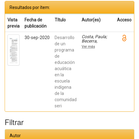
Resultados por ítem:
Vista
Fecha de
Título
Autor(es)
Acceso
previa
publicación
Costa, Paula;
30-sep-2020
Desarrollo
Becerra,
de un
Viviana;
Ver más
Becerra,
programa
Fabián;
de
González,
educación
Osiris; Ratti,
Carolina;
acuática
Fernández,
en la
Sebastián;
Chaparro
escuela
Manríquez,
indígena
Jesús Antonio;
Hernández
de la
Acevedo, Haide;
comunidad
Santana Meza,
seri
Haide Yoselin;
Ramírez Cruz,
Alejandro;
Filtrar
Pérez,
Raymundo;
Rodríguez
Arellano,
Autor
Eunice;