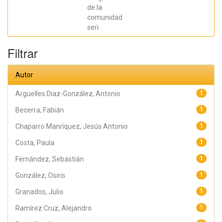
Jesús Antonio;
Hernández
de la
Acevedo, Haide;
comunidad
Santana Meza,
seri
Haide Yoselin;
Ramírez Cruz,
Alejandro;
Filtrar
Pérez,
Raymundo;
Rodríguez
Arellano,
Autor
Eunice;
Granados,
Julio; Argüelles
Argüelles Diaz-González, Antonio
1
Diaz-González,
Antonio;
Becerra, Fabián
1
Álvarez Fariña,
Rafael
Chaparro Manríquez, Jesús Antonio
1
Costa, Paula
1
Fernández, Sebastián
1
González, Osiris
1
Granados, Julio
1
Ramírez Cruz, Alejandro
1