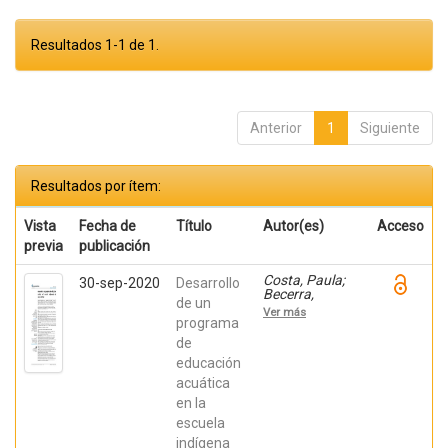
Resultados 1-1 de 1.
Anterior
1
Siguiente
Resultados por ítem:
Vista
Fecha de
Título
Autor(es)
Acceso
previa
publicación
Costa, Paula;
30-sep-2020
Desarrollo
Becerra,
de un
Viviana;
Ver más
Becerra,
programa
Fabián;
de
González,
educación
Osiris; Ratti,
Carolina;
acuática
Fernández,
en la
Sebastián;
Chaparro
escuela
Manríquez,
indígena