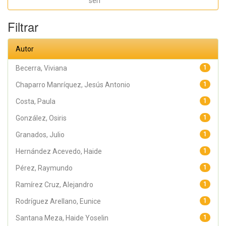
seri
Haide Yoselin;
Ramírez Cruz,
Alejandro;
Filtrar
Pérez,
Raymundo;
Rodríguez
Arellano,
Autor
Eunice;
Granados,
Julio; Argüelles
Becerra, Viviana
1
Diaz-González,
Antonio;
Chaparro Manríquez, Jesús Antonio
1
Álvarez Fariña,
Rafael
Costa, Paula
1
González, Osiris
1
Granados, Julio
1
Hernández Acevedo, Haide
1
Pérez, Raymundo
1
Ramírez Cruz, Alejandro
1
Rodríguez Arellano, Eunice
1
Santana Meza, Haide Yoselin
1