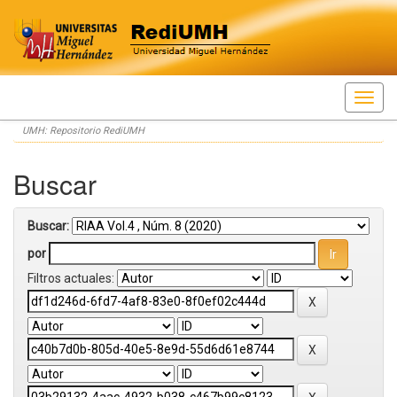
Skip
UMH: Repositorio RediUMH
navigation
Buscar
Buscar:
por
Filtros actuales: