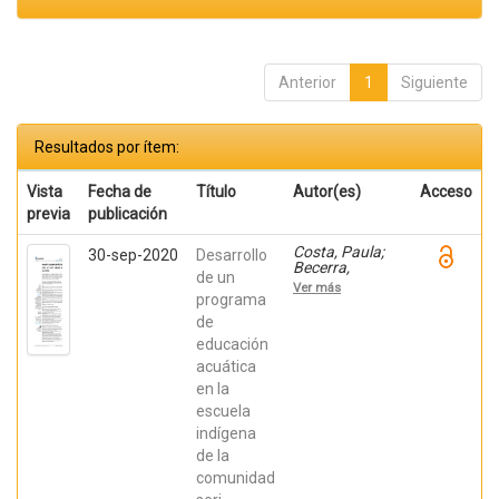
Anterior
1
Siguiente
Resultados por ítem:
Vista
Fecha de
Título
Autor(es)
Acceso
previa
publicación
Costa, Paula;
30-sep-2020
Desarrollo
Becerra,
de un
Viviana;
Ver más
Becerra,
programa
Fabián;
de
González,
educación
Osiris; Ratti,
Carolina;
acuática
Fernández,
en la
Sebastián;
Chaparro
escuela
Manríquez,
indígena
Jesús Antonio;
Hernández
de la
Acevedo, Haide;
comunidad
Santana Meza,