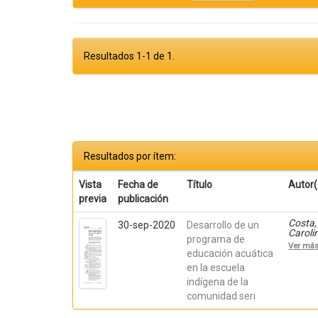
Resultados 1-1 de 1.
Resultados por ítem:
Vista
Fecha de
Título
Autor(
previa
publicación
Costa, 
30-sep-2020
Desarrollo de un
Caroli
programa de
Hernán
Ver má
Alejan
educación acuática
Argüel
en la escuela
indígena de la
comunidad seri