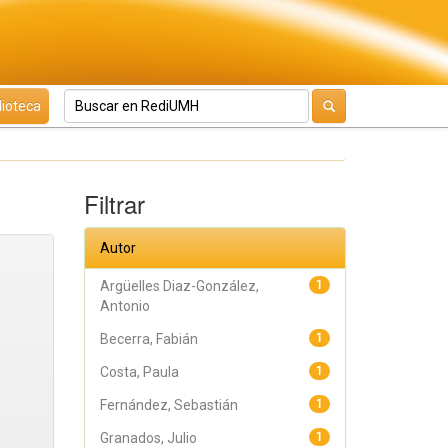
lioteca
Filtrar
Autor
Argüelles Diaz-González,
1
Antonio
Becerra, Fabián
1
Costa, Paula
1
Fernández, Sebastián
1
Granados, Julio
1