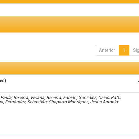
Anterior
1
Si
es)
Paula; Becerra, Viviana; Becerra, Fabián; González, Osiris; Ratti,
na; Fernández, Sebastián; Chaparro Manríquez, Jesús Antonio;
dez Acevedo, Haide; Santana Meza, Haide Yoselin; Ramírez Cruz,
s
dro; Pérez, Raymundo; Rodríguez Arellano, Eunice; Granados, Julio;
les Diaz-González, Antonio; Álvarez Fariña, Rafael