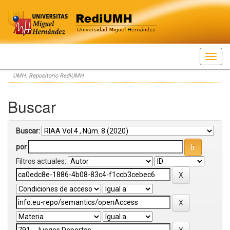
Skip
UMH: Repositorio RediUMH
navigation
Buscar
Buscar:
por
Filtros actuales: