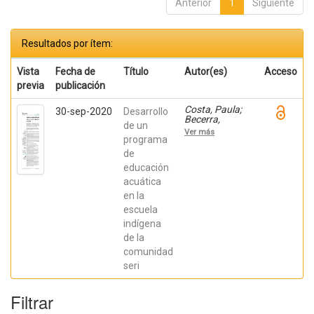
Anterior
1
Siguiente
Resultados por ítem:
Vista
Fecha de
Título
Autor(es)
Acceso
previa
publicación
Costa, Paula;
30-sep-2020
Desarrollo
Becerra,
de un
Viviana;
Ver más
Becerra,
programa
Fabián;
de
González,
educación
Osiris; Ratti,
Carolina;
acuática
Fernández,
en la
Sebastián;
Chaparro
escuela
Manríquez,
indígena
Jesús Antonio;
Hernández
de la
Acevedo, Haide;
comunidad
Santana Meza,
seri
Haide Yoselin;
Ramírez Cruz,
Alejandro;
Filtrar
Pérez,
Raymundo;