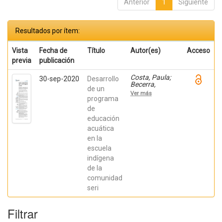
Anterior
1
Siguiente
Resultados por ítem:
Vista
Fecha de
Título
Autor(es)
Acceso
previa
publicación
Costa, Paula;
30-sep-2020
Desarrollo
Becerra,
de un
Viviana;
Ver más
Becerra,
programa
Fabián;
de
González,
educación
Osiris; Ratti,
Carolina;
acuática
Fernández,
en la
Sebastián;
Chaparro
escuela
Manríquez,
indígena
Jesús Antonio;
Hernández
de la
Acevedo, Haide;
comunidad
Santana Meza,
seri
Haide Yoselin;
Ramírez Cruz,
Alejandro;
Filtrar
Pérez,
Raymundo;