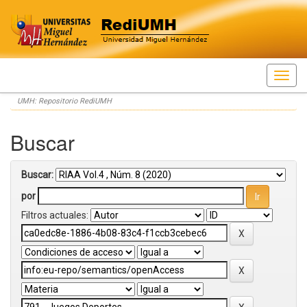
Skip
UMH: Repositorio RediUMH
navigation
Buscar
Buscar:
por
Filtros actuales: