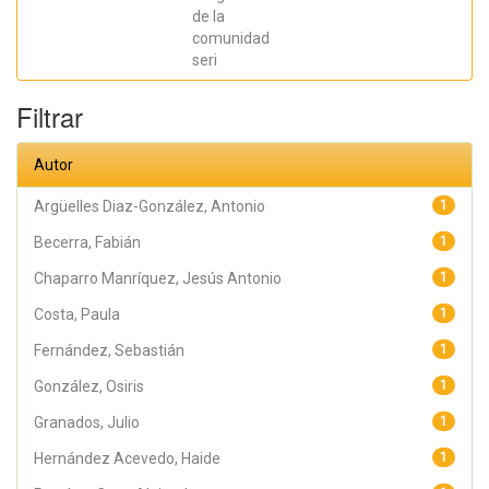
Jesús Antonio;
Hernández
de la
Acevedo, Haide;
comunidad
Santana Meza,
seri
Haide Yoselin;
Ramírez Cruz,
Alejandro;
Filtrar
Pérez,
Raymundo;
Rodríguez
Arellano,
Autor
Eunice;
Granados,
Julio; Argüelles
Argüelles Diaz-González, Antonio
1
Diaz-González,
Antonio;
Becerra, Fabián
1
Álvarez Fariña,
Rafael
Chaparro Manríquez, Jesús Antonio
1
Costa, Paula
1
Fernández, Sebastián
1
González, Osiris
1
Granados, Julio
1
Hernández Acevedo, Haide
1