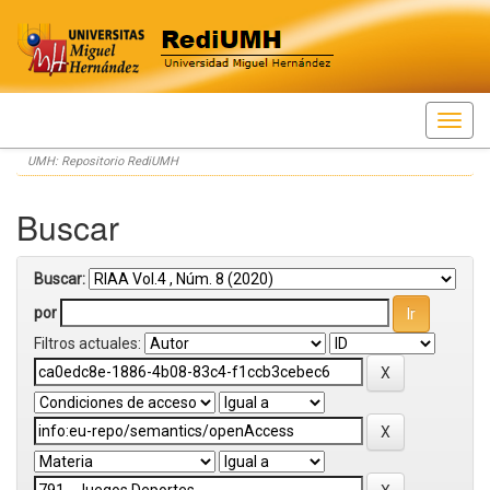
Skip
UMH: Repositorio RediUMH
navigation
Buscar
Buscar:
por
Filtros actuales: