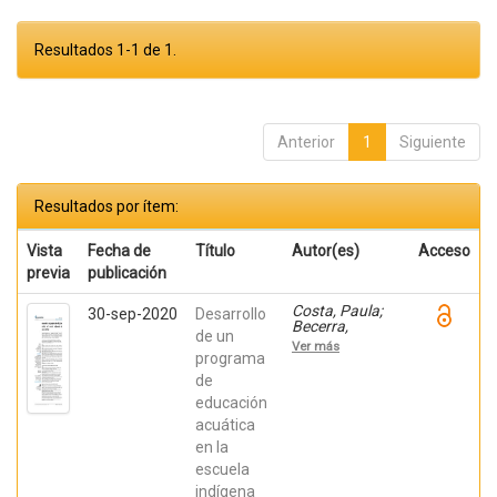
Resultados 1-1 de 1.
Anterior
1
Siguiente
Resultados por ítem:
Vista
Fecha de
Título
Autor(es)
Acceso
previa
publicación
Costa, Paula;
30-sep-2020
Desarrollo
Becerra,
de un
Viviana;
Ver más
Becerra,
programa
Fabián;
de
González,
educación
Osiris; Ratti,
Carolina;
acuática
Fernández,
en la
Sebastián;
Chaparro
escuela
Manríquez,
indígena