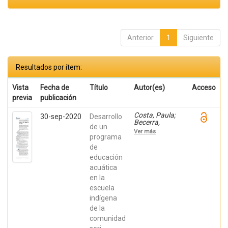
Anterior
1
Siguiente
Resultados por ítem:
Vista
Fecha de
Título
Autor(es)
Acceso
previa
publicación
Costa, Paula;
30-sep-2020
Desarrollo
Becerra,
de un
Viviana;
Ver más
Becerra,
programa
Fabián;
de
González,
educación
Osiris; Ratti,
Carolina;
acuática
Fernández,
en la
Sebastián;
Chaparro
escuela
Manríquez,
indígena
Jesús Antonio;
Hernández
de la
Acevedo, Haide;
comunidad
Santana Meza,