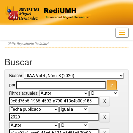
Skip
UMH: Repositorio RediUMH
navigation
Buscar
Buscar:
por
Filtros actuales: