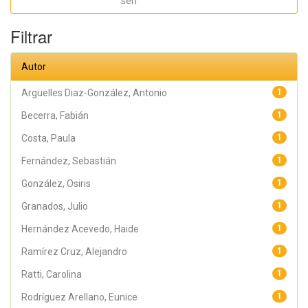
seri
Haide Yoselin;
Ramírez Cruz,
Alejandro;
Filtrar
Pérez,
Raymundo;
Rodríguez
Arellano,
Autor
Eunice;
Granados,
Julio; Argüelles
Argüelles Diaz-González, Antonio
1
Diaz-González,
Antonio;
Becerra, Fabián
1
Álvarez Fariña,
Rafael
Costa, Paula
1
Fernández, Sebastián
1
González, Osiris
1
Granados, Julio
1
Hernández Acevedo, Haide
1
Ramírez Cruz, Alejandro
1
Ratti, Carolina
1
Rodríguez Arellano, Eunice
1