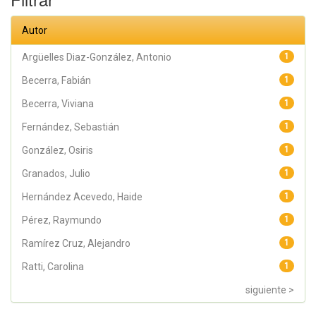
Raymundo;
Rodríguez
Arellano,
Autor
Eunice;
Granados,
Julio; Argüelles
Argüelles Diaz-González, Antonio
1
Diaz-González,
Antonio;
Becerra, Fabián
1
Álvarez Fariña,
Rafael
Becerra, Viviana
1
Fernández, Sebastián
1
González, Osiris
1
Granados, Julio
1
Hernández Acevedo, Haide
1
Pérez, Raymundo
1
Ramírez Cruz, Alejandro
1
Ratti, Carolina
1
siguiente >