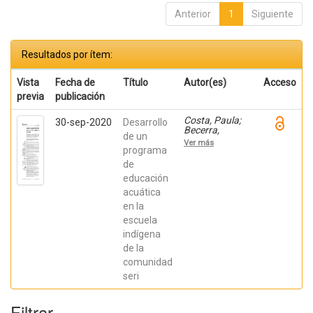
Anterior
1
Siguiente
Resultados por ítem:
Vista
Fecha de
Título
Autor(es)
Acceso
previa
publicación
Costa, Paula;
30-sep-2020
Desarrollo
Becerra,
de un
Viviana;
Ver más
Becerra,
programa
Fabián;
de
González,
educación
Osiris; Ratti,
Carolina;
acuática
Fernández,
en la
Sebastián;
Chaparro
escuela
Manríquez,
indígena
Jesús Antonio;
Hernández
de la
Acevedo, Haide;
comunidad
Santana Meza,
seri
Haide Yoselin;
Ramírez Cruz,
Alejandro;
Filtrar
Pérez,