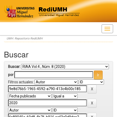
Skip
UMH: Repositorio RediUMH
navigation
Buscar
Buscar:
por
Filtros actuales: