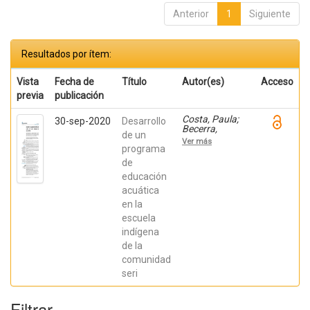
Anterior
1
Siguiente
Resultados por ítem:
Vista
Fecha de
Título
Autor(es)
Acceso
previa
publicación
Costa, Paula;
30-sep-2020
Desarrollo
Becerra,
de un
Viviana;
Ver más
Becerra,
programa
Fabián;
de
González,
educación
Osiris; Ratti,
Carolina;
acuática
Fernández,
en la
Sebastián;
Chaparro
escuela
Manríquez,
indígena
Jesús Antonio;
Hernández
de la
Acevedo, Haide;
comunidad
Santana Meza,
seri
Haide Yoselin;
Ramírez Cruz,
Alejandro;
Filtrar
Pérez,