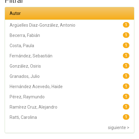
Raymundo;
Rodríguez
Arellano,
Autor
Eunice;
Granados,
Julio; Argüelles
Argüelles Diaz-González, Antonio
1
Diaz-González,
Antonio;
Becerra, Fabián
1
Álvarez Fariña,
Rafael
Costa, Paula
1
Fernández, Sebastián
1
González, Osiris
1
Granados, Julio
1
Hernández Acevedo, Haide
1
Pérez, Raymundo
1
Ramírez Cruz, Alejandro
1
Ratti, Carolina
1
siguiente >