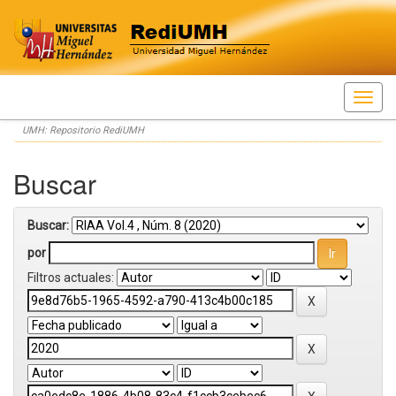
Skip
UMH: Repositorio RediUMH
navigation
Buscar
Buscar:
por
Filtros actuales: