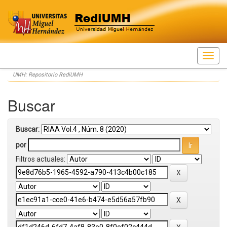
Skip
UMH: Repositorio RediUMH
navigation
Buscar
Buscar:
por
Filtros actuales: