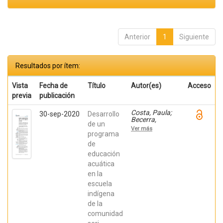
Anterior
1
Siguiente
Resultados por ítem:
Vista
Fecha de
Título
Autor(es)
Acceso
previa
publicación
Costa, Paula;
30-sep-2020
Desarrollo
Becerra,
de un
Viviana;
Ver más
Becerra,
programa
Fabián;
de
González,
educación
Osiris; Ratti,
Carolina;
acuática
Fernández,
en la
Sebastián;
Chaparro
escuela
Manríquez,
indígena
Jesús Antonio;
Hernández
de la
Acevedo, Haide;
comunidad
Santana Meza,