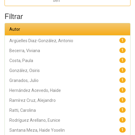
seri
Haide Yoselin;
Ramírez Cruz,
Alejandro;
Filtrar
Pérez,
Raymundo;
Rodríguez
Arellano,
Autor
Eunice;
Granados,
Julio; Argüelles
Argüelles Diaz-González, Antonio
1
Diaz-González,
Antonio;
Becerra, Viviana
1
Álvarez Fariña,
Rafael
Costa, Paula
1
González, Osiris
1
Granados, Julio
1
Hernández Acevedo, Haide
1
Ramírez Cruz, Alejandro
1
Ratti, Carolina
1
Rodríguez Arellano, Eunice
1
Santana Meza, Haide Yoselin
1