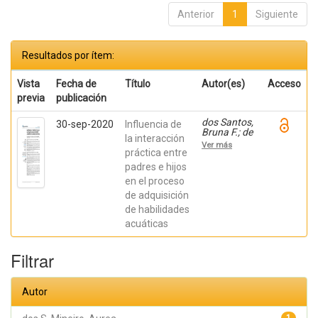
Anterior
1
Siguiente
Resultados por ítem:
Vista
Fecha de
Título
Autor(es)
Acceso
previa
publicación
dos Santos,
30-sep-2020
Influencia de
Bruna F.; de
la interacción
Freitas,
Ver más
Edson T.;
práctica entre
dos S.
padres e hijos
Mineiro,
en el proceso
Aurea;
Madureira,
de adquisición
Fabrício
de habilidades
acuáticas
Filtrar
Autor