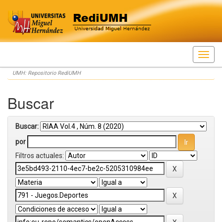
Skip
UMH: Repositorio RediUMH
navigation
Buscar
Buscar:
por
Filtros actuales: