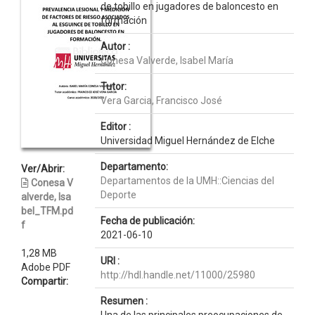
de tobillo en jugadores de baloncesto en
formación
Autor :
Conesa Valverde, Isabel María
Tutor:
Vera Garcia, Francisco José
Editor :
Universidad Miguel Hernández de Elche
Departamento:
Ver/Abrir:
Departamentos de la UMH::Ciencias del
Conesa V
Deporte
alverde, Isa
bel_TFM.pd
Fecha de publicación:
f
2021-06-10
1,28 MB
URI :
Adobe PDF
http://hdl.handle.net/11000/25980
Compartir:
Resumen :