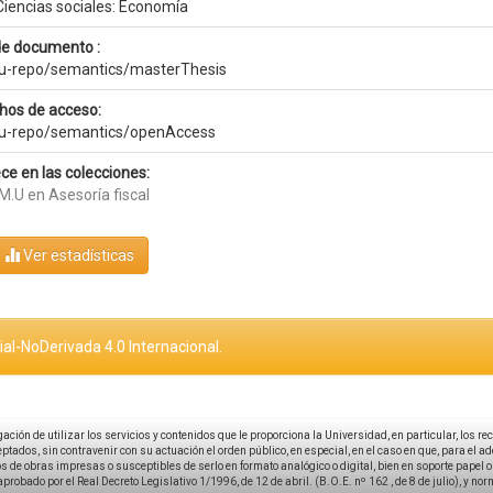
Ciencias sociales: Economía
de documento :
eu-repo/semantics/masterThesis
hos de acceso:
eu-repo/semantics/openAccess
ce en las colecciones:
M.U en Asesoría fiscal
Ver estadísticas
al-NoDerivada 4.0 Internacional.
igación de utilizar los servicios y contenidos que le proporciona la Universidad, en particular, los r
tados, sin contravenir con su actuación el orden público, en especial, en el caso en que, para el a
 de obras impresas o susceptibles de serlo en formato analógico o digital, bien en soporte papel o el
aprobado por el Real Decreto Legislativo 1/1996, de 12 de abril. (B.O.E. nº 162 , de 8 de julio), y no