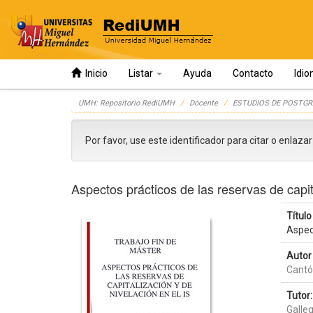
Inicio
Listar
Ayuda
Contacto
Idi
Skip
UMH: Repositorio RediUMH
Docente
ESTUDIOS DE POSTGR
navigation
Por favor, use este identificador para citar o enlaza
Aspectos prácticos de las reservas de capit
Título 
Aspect
Autor 
Cantó
Tutor:
Galle