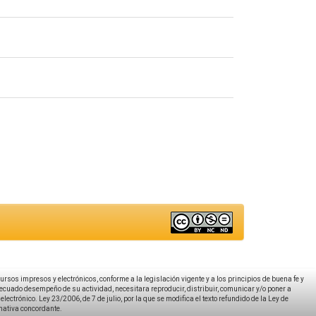
ecursos impresos y electrónicos, conforme a la legislación vigente y a los principios de buena fe y
decuado desempeño de su actividad, necesitara reproducir, distribuir, comunicar y/o poner a
ectrónico. Ley 23/2006, de 7 de julio, por la que se modifica el texto refundido de la Ley de
rmativa concordante.