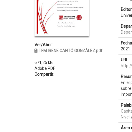
Editor 
Unive
Depar
Depar
Fecha
Ver/Abrir:
2021-
TFM IRENE CANTÓ GONZÁLEZ.pdf
URI :
671,25 kB
http:
Adobe PDF
Compartir:
Resum
En el
sobre 
imponi
Palab
Capit
Niveli
Área 