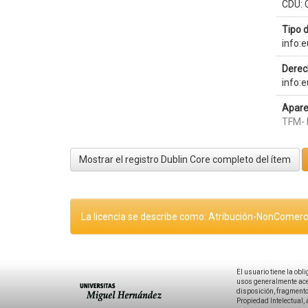
CDU: 
Tipo 
info:
Derec
info:
Apare
TFM- 
Mostrar el registro Dublin Core completo del ítem
La licencia se describe como: Atribución-NonComerci
El usuario tiene la obl
usos generalmente acep
disposición, fragmentos
Propiedad Intelectual, 