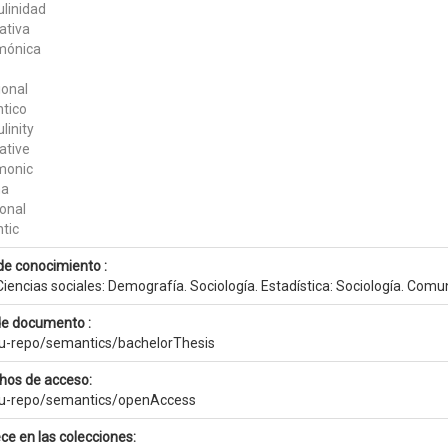
linidad
ativa
mónica
ional
tico
linity
ative
monic
ma
ional
tic
de conocimiento :
iencias sociales: Demografía. Sociología. Estadística: Sociología. Comu
de documento :
eu-repo/semantics/bachelorThesis
hos de acceso:
eu-repo/semantics/openAccess
ce en las colecciones: