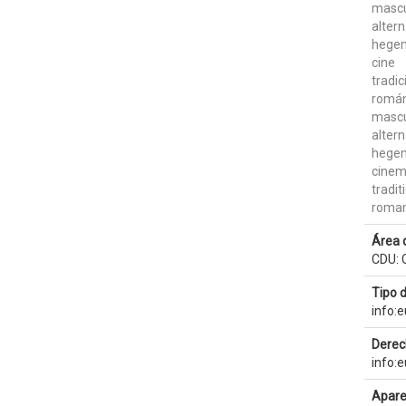
mascu
altern
hege
cine
tradic
román
mascu
altern
hege
cine
tradit
roman
Área 
CDU: C
Tipo 
info:
Derec
info:
Apare