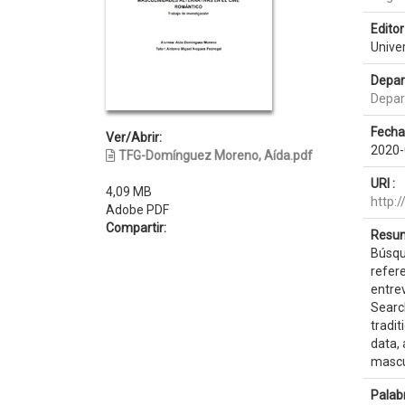
Editor 
Unive
Depar
Depar
Fecha
Ver/Abrir:
2020-
TFG-Domínguez Moreno, Aída.pdf
URI :
4,09 MB
http:
Adobe PDF
Compartir:
Resum
Búsqu
refere
entrev
Search
tradit
data, 
mascul
Palab