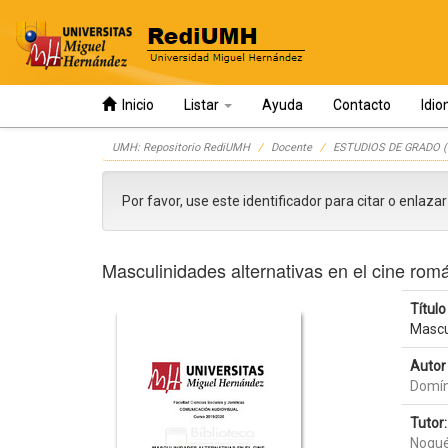
Inicio
Listar
Ayuda
Contacto
Idi
Skip
UMH: Repositorio RediUMH
Docente
ESTUDIOS DE GRADO (
navigation
Por favor, use este identificador para citar o enlaza
Masculinidades alternativas en el cine rom
Título 
Mascu
Autor 
Domín
Tutor:
Nogué