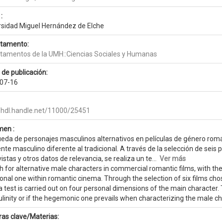
:
rsidad Miguel Hernández de Elche
tamento:
tamentos de la UMH::Ciencias Sociales y Humanas
 de publicación:
07-16
//hdl.handle.net/11000/25451
en :
eda de personajes masculinos alternativos en películas de género román
nte masculino diferente al tradicional. A través de la selección de sei
istas y otros datos de relevancia, se realiza un te...
Ver más
 for alternative male characters in commercial romantic films, with the
ional one within romantic cinema. Through the selection of six films ch
a test is carried out on four personal dimensions of the main character. 
inity or if the hegemonic one prevails when characterizing the male ch
ras clave/Materias: