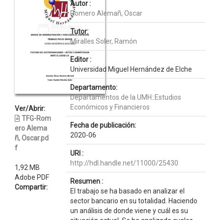
Autor :
Romero Alemañ, Oscar
Tutor:
Miralles Soler, Ramón
Editor :
Universidad Miguel Hernández de Elche
Departamento:
Departamentos de la UMH::Estudios
Económicos y Financieros
Ver/Abrir:
TFG-Rom
Fecha de publicación:
ero Alema
2020-06
ñ, Oscar.pd
f
URI :
http://hdl.handle.net/11000/25430
1,92 MB
Adobe PDF
Resumen :
Compartir:
El trabajo se ha basado en analizar el
sector bancario en su totalidad. Haciendo
un análisis de donde viene y cuál es su