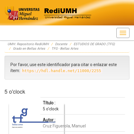
Skip
UMH: Repositorio RediUMH
Docente
ESTUDIOS DE GRADO (TFG)
navigation
Grado en Bellas Artes
TFG - Bellas Artes
Por favor, use este identificador para citar o enlazar este
ítem:
https://hdl.handle.net/11000/2255
5 o'clock
Título :
5 o'clock
Autor :
Cruz Figuerola, Manuel