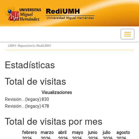
Skip
UMH: Repositorio RediUMH
navigation
Estadísticas
Total de visitas
Visualizaciones
Revisión ...(legacy)
830
Revisión ...(legacy)
478
Total de visitas por mes
febrero
marzo
abril
mayo
junio
julio
agosto
2026
2026
2026
2026
2026
2026
2026