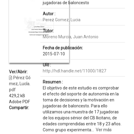
jugadoras de baloncesto
Autor :
Perez Gomez, Lucia
Tutor:
Moreno Murcia, Juan Antonio
Fecha de publicación:
2015-07-10
URI :
http://hdl.handle.net/11000/1827
Ver/Abrir:
Pérez Gó
Resumen :
mez, Lucía.
El objetivo de este estudio es comprobar
pdf
el efecto del soporte de autonomía en la
429,2 kB
toma de decisiones y la motivación en
Adobe PDF
jugadoras de baloncesto. Para ello
Compartir:
utilizamos una muestra de 17 jugadoras
de los equipos sénior del CB Ilicitano, de
edades comprendidas entre 18 y 23 años.
Como grupo experimenta...
Ver más