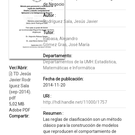
de Negocio
Autor :
Rodríguez Sala, Jesús Javier
Tutor:
Rabasa, Alejandro
Gómez Gras, José María
Departamento:
Departamentos de la UMH::Estadística,
Ver/Abrir:
Matemáticas e Informática
TD Jesús
Fecha de publicación:
Javier Rodr
2014-11-20
íguez Sala
(sep-2014).
URI :
pdf
http://hdl.handle.net/11000/1757
5,02 MB
Adobe PDF
Resumen :
Compartir:
Las reglas de clasificación son un método
clásico para la construcción de modelos
que reproducen el comportamiento de