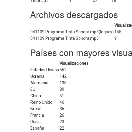
Tinta ...
21
9
27
18
Archivos descargados
Visualiza
041109 Programa Tinta Sonora.mp3(legacy)
145
041109 Programa Tinta Sonora.mp3
9
Países con mayores visua
Visualizaciones
Estados Unidos
562
Ucrania
142
Alemania
138
EU
89
China
51
Reino Unido
46
Brasil
36
Francia
26
Rusia
23
España
22