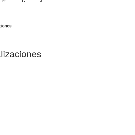
14
17
3
ciones
lizaciones